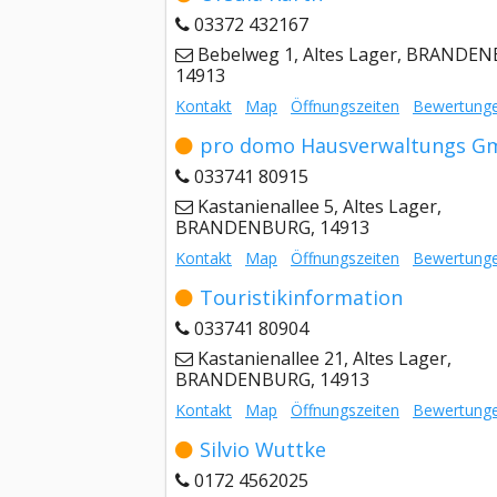
03372 432167
Bebelweg 1, Altes Lager, BRANDE
14913
Kontakt
Map
Öffnungszeiten
Bewertung
pro domo Hausverwaltungs 
033741 80915
Kastanienallee 5, Altes Lager,
BRANDENBURG, 14913
Kontakt
Map
Öffnungszeiten
Bewertung
Touristikinformation
033741 80904
Kastanienallee 21, Altes Lager,
BRANDENBURG, 14913
Kontakt
Map
Öffnungszeiten
Bewertung
Silvio Wuttke
0172 4562025