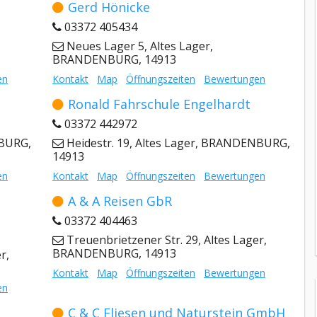
Gerd Hönicke
03372 405434
Neues Lager 5, Altes Lager,
BRANDENBURG, 14913
en
Kontakt
Map
Öffnungszeiten
Bewertungen
Ronald Fahrschule Engelhardt
03372 442972
NBURG,
Heidestr. 19, Altes Lager, BRANDENBURG,
14913
en
Kontakt
Map
Öffnungszeiten
Bewertungen
A & A Reisen GbR
03372 404463
Treuenbrietzener Str. 29, Altes Lager,
BRANDENBURG, 14913
r,
Kontakt
Map
Öffnungszeiten
Bewertungen
en
C & C Fliesen und Naturstein GmbH