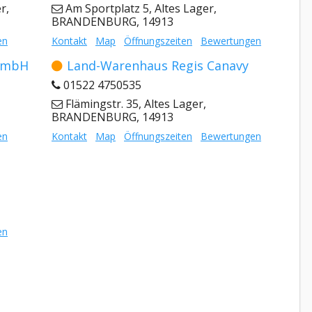
r,
Am Sportplatz 5, Altes Lager,
BRANDENBURG, 14913
en
Kontakt
Map
Öffnungszeiten
Bewertungen
 GmbH
Land-Warenhaus Regis Canavy
01522 4750535
Flämingstr. 35, Altes Lager,
BRANDENBURG, 14913
en
Kontakt
Map
Öffnungszeiten
Bewertungen
en