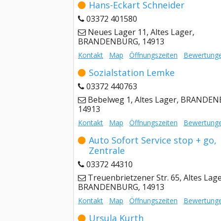
Hans-Eckart Schneider
03372 401580
Neues Lager 11, Altes Lager,
BRANDENBURG, 14913
Kontakt
Map
Öffnungszeiten
Bewertung
Sozialstation Lemke
03372 440763
Bebelweg 1, Altes Lager, BRANDE
14913
Kontakt
Map
Öffnungszeiten
Bewertung
Auto Sofort Service stop + go,
Zentrale
03372 44310
Treuenbrietzener Str. 65, Altes Lage
BRANDENBURG, 14913
Kontakt
Map
Öffnungszeiten
Bewertung
Ursula Kurth