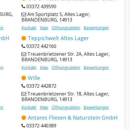
03372 439590
NBURG,
Am Sportplatz 5, Altes Lager,
BRANDENBURG, 14913
en
Kontakt
Map
Öffnungszeiten
Bewertungen
GmbH
Teppichwelt Altes Lager
03372 442160
Treuenbrietzener Str. 2A, Altes Lager,
BRANDENBURG, 14913
en
Kontakt
Map
Öffnungszeiten
Bewertungen
Wille
03372 442872
Treuenbrietzener Str. 18, Altes Lager,
BRANDENBURG, 14913
en
Kontakt
Map
Öffnungszeiten
Bewertungen
Antares Fliesen & Naturstein GmbH
03372 440389