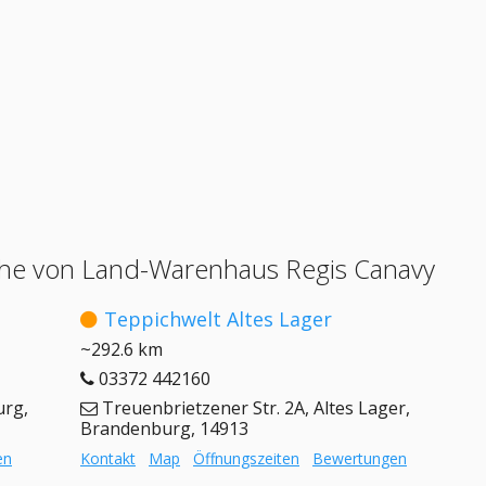
he von Land-Warenhaus Regis Canavy
Teppichwelt Altes Lager
~292.6 km
03372 442160
urg,
Treuenbrietzener Str. 2A, Altes Lager,
Brandenburg, 14913
en
Kontakt
Map
Öffnungszeiten
Bewertungen