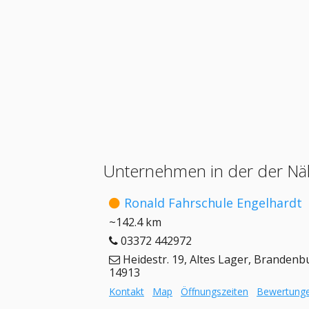
Unternehmen in der der Nä
Ronald Fahrschule Engelhardt
~142.4 km
03372 442972
Heidestr. 19, Altes Lager, Brandenb
14913
Kontakt
Map
Öffnungszeiten
Bewertung